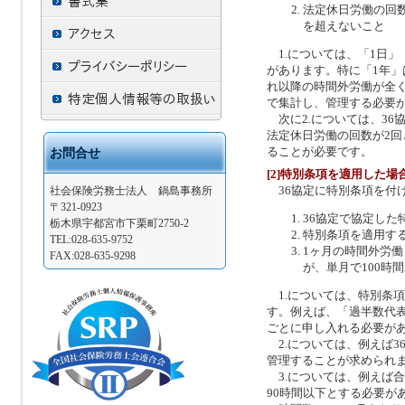
法定休日労働の回数
を超えないこと
1.については、「1日」
があります。特に「1年」
れ以降の時間外労働が全
で集計し、管理する必要
次に2.については、36
法定休日労働の回数が2
ることが必要です。
お問合せ
[2]特別条項を適用した
36協定に特別条項を付
社会保険労務士法人 鍋島事務所
〒321-0923
36協定で協定し
栃木県宇都宮市下栗町2750-2
特別条項を適用す
TEL:028-635-9752
1ヶ月の時間外労
FAX:028-635-9298
が、単月で100時
1.については、特別条項
す。例えば、「過半数代
ごとに申し入れる必要が
2.については、例えば3
管理することが求められ
3.については、例えば合
90時間以下とする必要が