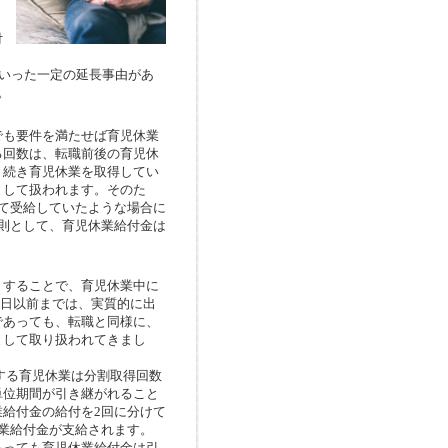
。
付
といった一定の延長事由があ
。
も要件を満たせば育児休業
る回数は、転職前後の育児休
き続き育児休業を取得してい
として扱われます。そのた
て受給していたような場合に
則として、育児休業給付金は
することで、育児休業中に
1日以前までは、実質的に出
であっても、転職と同様に、
として取り扱われてきまし
する育児休業は分割取得回数
単位期間が引き継がれること
給付金の給付を2回に分けて
業給付金が支給されます。
っても育児休業給付金は引