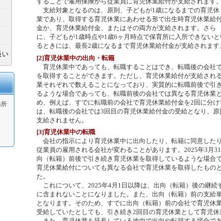
することで雇用保険から従業員に育児休業給付が支給されます
支給対象となるのは、原則、子どもが1歳になるまでの育児休
業であり、取得する育児休業にあわせる形で出生時育児休業給
金か、育児休業給付金、またはその両方が支給されます。さら
に、子どもが1歳時点や1歳6ヶ月時点で保育所に入所できない
るときには、最長2歳になるまで育児休業給付金が支給されます
[2]育児休業中の出向・転籍
育児休業中であっても、転職することはでき、転職後の会社で
を取得することができます。ただし、育児休業給付が支給され
業それぞれで数えることになっており、実質的に転職前後で引
るような場合であっても、転職前後の会社では異なる育児休業
め、例えば、すでに転職前の会社で育児休業給付金を2回に分け
務所
は、転職後の会社では3回目の育児休業給付金の受給となり、原
支給されません。
[3]育児休業中の転職
会社の指示により育児休業中に出向したり、転籍に同意したり
従業員の雇用される会社が変わることがあります。2025年3月3
向（転籍）前後で引き続き育児休業を取得しているような場合
育児休業給付についても異なる会社で育児休業を取得したもの
た。
これについて、2025年4月1日以降は、出向（転籍）後の継続
に含まれないことになりました。また、出向（転籍）前の支給
となります。そのため、すでに出向（転籍）前の会社で育児休業
受給していたとしても、引き続き2回目の育児休業として育児休
また、育児休業を延長している途中で出向や転籍する場合であ