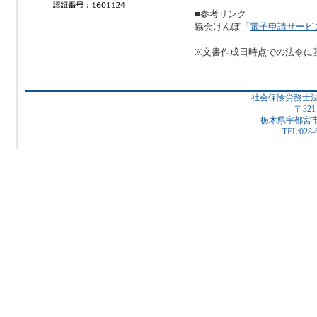
■参考リンク
協会けんぽ「
電子申請サービ
※文書作成日時点での法令に
社会保険労務士
〒321
栃木県宇都宮市下
TEL:028-