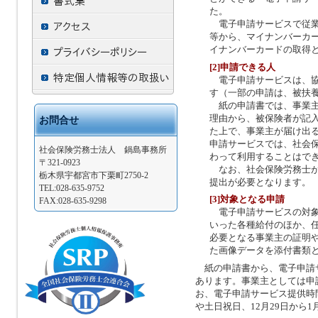
た。
電子申請サービスで従業
等から、マイナンバーカ
イナンバーカードの取得
[2]申請できる人
電子申請サービスは、協
す（一部の申請は、被扶
紙の申請書では、事業主
理由から、被保険者が記
お問合せ
た上で、事業主が届け出
申請サービスでは、社会
社会保険労務士法人 鍋島事務所
わって利用することはで
〒321-0923
なお、社会保険労務士が
栃木県宇都宮市下栗町2750-2
提出が必要となります。
TEL:028-635-9752
[3]対象となる申請
FAX:028-635-9298
電子申請サービスの対象
いった各種給付のほか、
必要となる事業主の証明
た画像データを添付書類
紙の申請書から、電子申請
あります。事業主としては申
お、電子申請サービス提供時
や土日祝日、12月29日から