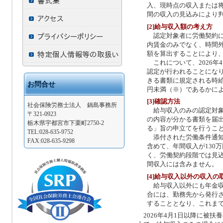
入、現時点の収入または
間の収入の見込みにより
[2]給与収入額の考え方
認定対象者に労働契約に
内賃金のみでなく、時間
額を算出することにより
これについて、2026年
認定が行われることにな
きる書類に規定される時給
お問合せ
円未満（※）であるかに
[3]確認方法
社会保険労務士法人 鍋島事務所
給与収入のみの認定対象
〒321-0923
の内容が分かる書類を届
栃木県宇都宮市下栗町2750-2
る」旨の申立てを行うこ
TEL:028-635-9752
添付された労働条件通知
FAX:028-635-9298
含めて、年間収入が130
く、労働契約段階では見
間収入には含みません。
[4]給与収入以外の収入の
給与収入以外にも年金収
合には、勤務先から発行
することとなり、これま
2026年4月1日以降に被