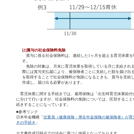
[2]賞与の社会保険料免除
賞与に係る社会保険料は、連続した1ヶ月を超える育児休業を
す。
免除の対象は、月末に育児休業を取得している月に支給される
際には賞与支払届により、被保険者ごとに支給した額を届け出
を取得することで社会保険料が免除になるときも、賞与を支給
作成し、届け出る必要があります。
育児休業に関する手続きでは、雇用保険は「出生時育児休業給付
に分けて行いますが、社会保険料の免除については、区別すること
続きすることになっています。
■参考リンク
日本年金機構「
従業員（健康保険・厚生年金保険の被保険者）が育
きの手続き
」
※文書作成日時点での法令に基づく内容となっております。