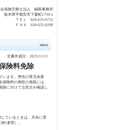
社会保険労務士法人 鍋島事務所
923 栃木県宇都宮市下栗町2750-2
ＴＥＬ 028-635-9752
ＦＡＸ 028-635-9298
文書作成日：2025/11/11
保険料免除
ています。男性の育児休業
会保険料の徴収の免除には、
免除に分けて注意点を確認し
しているときは、月末に育
例1参照）。