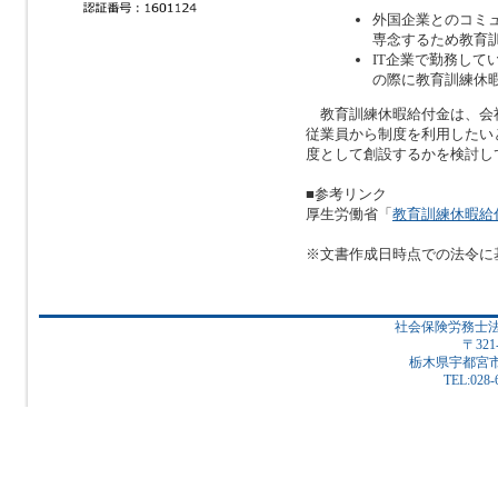
外国企業とのコミ
専念するため教育
IT企業で勤務し
の際に教育訓練休
教育訓練休暇給付金は、会
従業員から制度を利用したい
度として創設するかを検討し
■参考リンク
厚生労働省「
教育訓練休暇給
※文書作成日時点での法令に
社会保険労務士
〒321
栃木県宇都宮市下
TEL:028-