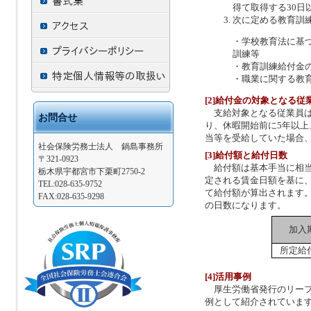
得て取得する30日
次に定める教育訓
・学校教育法に基
訓練等
・教育訓練給付金
・職業に関する教
[2]給付金の対象となる従
支給対象となる従業員は
お問合せ
り、休暇開始前に5年以
当等を受給していた場合
社会保険労務士法人 鍋島事務所
[3]給付額と給付日数
〒321-0923
給付額は基本手当に相当
栃木県宇都宮市下栗町2750-2
定される賃金日額を基に
TEL:028-635-9752
て給付額が算出されます
FAX:028-635-9298
の日数になります。
加入
所定給
[4]活用事例
厚生労働省発行のリーフ
例として紹介されていま